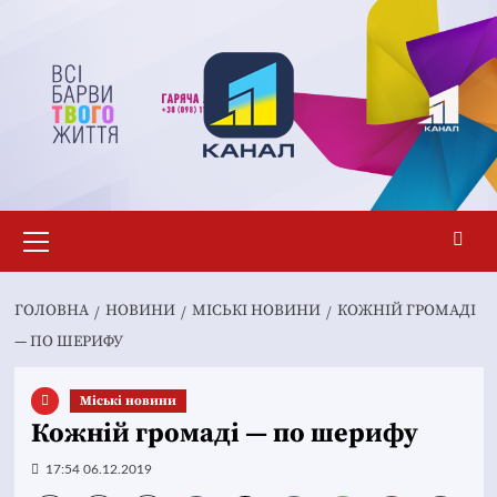
Перейти
до
вмісту
Основне
меню
ГОЛОВНА
НОВИНИ
MІСЬКІ НОВИНИ
КОЖНІЙ ГРОМАДІ
— ПО ШЕРИФУ
Mіські новини
Кожній громаді — по шерифу
17:54 06.12.2019