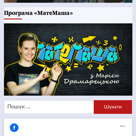
Програма «МатеМаша»
Пошук: