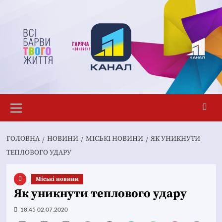
Перейти
до
вмісту
Основне
меню
ГОЛОВНА
НОВИНИ
MІСЬКІ НОВИНИ
ЯК УНИКНУТИ
ТЕПЛОВОГО УДАРУ
Mіські новини
Як уникнути теплового удару
18:45 02.07.2020