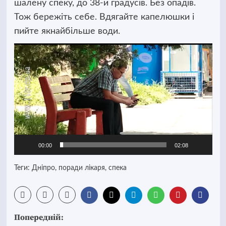
шалену спеку, до 38-и градусів. Без опадів.
Тож бережіть себе. Вдягайте капелюшки і
пийте якнайбільше води.
Відеопрогравач
00:00
02:08
Теги:
Дніпро
,
поради лікаря
,
спека
Post
Попередній: