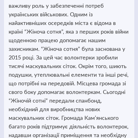
важливу роль у забезпеченні потреб
українських військових. Одним із
найактивніших осередків міста є відома в
країні “Жіноча сотня”, яка з перших років війни
щоденною працею допомагає нашим
захисникам. “Жіноча сотня” була заснована у
2015 році. За цей час волонтерки зробили
тисячі маскувальних сіток. Окрім того, шиють
подушки, утеплювальні елементи та інші речі,
що потрібні на передовій. Місцева громада зі
свого боку допомагає волонтеркам. Сьогодні
“Жіночій сотні” передали спанбонд,
необхідний для виробництва нових
маскувальних сіток. Громада Кам’янського
багато років підтримує діяльність волонтерок,
надавши організації приміщення та необхідну