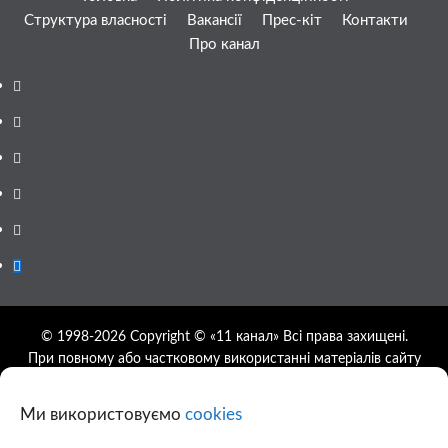
Структура власності
Вакансії
Прес-кіт
Контакти
Про канал
Facebook
YouTube
Telegram
Instagram
Twitter
Google
News
© 1998-2026 Copyright © «11 канал» Всі права захищені.
При повному або частковому використанні матеріалів сайту
11tv.dp.ua відкрите гіперпосилання на першоджерело
обов'язкове, розташування гіперпосилання не нижче другого
Ми використовуємо
cookies
абзацу.
Використання фотографій та відео сайту 11tv.dp.ua