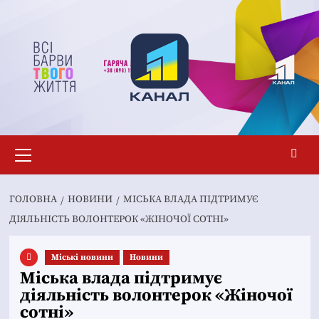
Перейти
до
вмісту
Основне
меню
ГОЛОВНА
НОВИНИ
МІСЬКА ВЛАДА ПІДТРИМУЄ
ДІЯЛЬНІСТЬ ВОЛОНТЕРОК «ЖІНОЧОЇ СОТНІ»
Mіські новини
Новини
Міська влада підтримує
діяльність волонтерок «Жіночої
сотні»