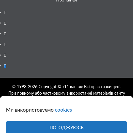
Про канал
Facebook
YouTube
Telegram
Instagram
Twitter
Google
News
© 1998-2026 Copyright © «11 канал» Всі права захищені.
При повному або частковому використанні матеріалів сайту
11tv.dp.ua відкрите гіперпосилання на першоджерело
обов'язкове, розташування гіперпосилання не нижче другого
Ми використовуємо
cookies
абзацу.
Використання фотографій та відео сайту 11tv.dp.ua
дозволяється за умови посилання на джерело та прямого
ПОГОДЖУЮСЬ
посилання на сайт.