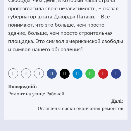
Свободы, чем день, в который наша страна
провозгласила свою независимость, – сказал
губернатор штата Джордж Патаки. – Все
понимают, что это больше, чем просто
здание, больше, чем просто строительная
площадка. Это символ американской свободы
и символ нашего обновления”.
Post
Попередній:
navigation
Ремонт на улице Рабочей
Далі:
Оглашены сроки окончания ремонтов