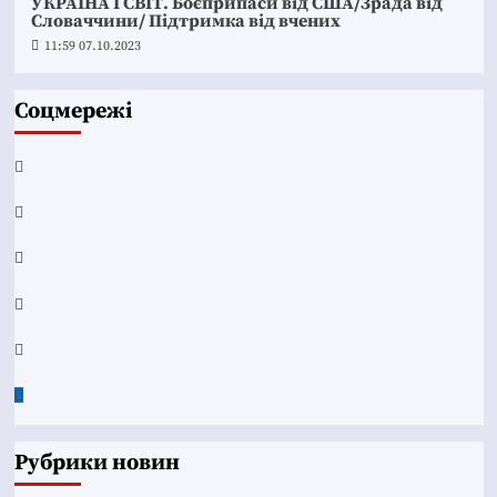
УКРАЇНА І СВІТ. Боєприпаси від США/Зрада від
Словаччини/ Підтримка від вчених
11:59 07.10.2023
Соцмережі
Facebook
YouTube
Telegram
Instagram
Twitter
Google
News
Рубрики новин