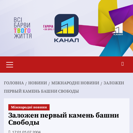
Перейти
до
вмісту
Основне
меню
ГОЛОВНА
НОВИНИ
МІЖНАРОДНІ НОВИНИ
ЗАЛОЖЕН
ПЕРВЫЙ КАМЕНЬ БАШНИ СВОБОДЫ
Міжнародні новини
Заложен первый камень башни
Свободы
17:01 05.07.2004