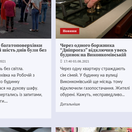
Новини
 багатоповерхівки
Через одного боржника
й шість днів були без
“Дніпрогаз” відключив увесь
будинок на Виконкомівській
2021
17:40 03.08.2021
 без світла.
Через одну квартиру страждають
хівка на Робочій з
сім сімей. У будинку на вулиці
о будинку
Виконкомівській ще місяць тому
ася на духову шафу.
відключили газопостачання. Жителі
ертались із запитами,
обурені. Кажуть, несправедливо...
и....
Детальніше