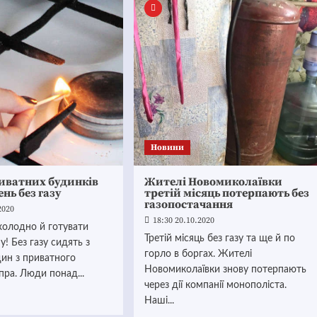
Новини
иватних будинків
Жителі Новомиколаївки
нь без газу
третій місяць потерпають без
газопостачання
2020
18:30 20.10.2020
холодно й готувати
Третій місяць без газу та ще й по
у! Без газу сидять з
горло в боргах. Жителі
дин з приватного
Новомиколаївки знову потерпають
пра. Люди понад...
через дії компанії монополіста.
Наші...