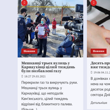
Новини
Новини
Мешканці трьох вулиць у
Десять пр
Карнаухівці цілий тиждень
вже тижде
були позбавлені газу
19:06 04.11.
18:27 29.03.2021
В домівках 
Перекрили газ та викручують руки.
нема на чом
Мешканці трьох вулиць у
десяток ро
Карнаухівці, що неподалік
сектора Дні
Кам'янського, цілий тиждень
Детальніше
відрізані від блакитного палива.
(більше…)