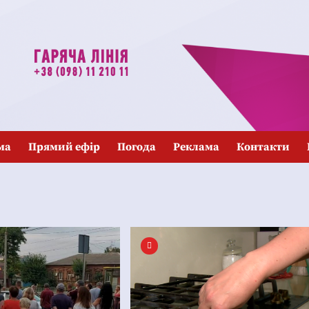
ма
Прямий ефір
Погода
Реклама
Контакти