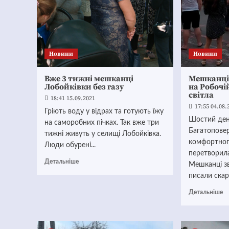
Новини
Новини
Вже 3 тижні мешканці
Мешканці
Лобойківки без газу
на Робочі
світла
18:41 15.09.2021
17:55 04.08.
Гріють воду у відрах та готують їжу
Шостий день
на саморобних пічках. Так вже три
Багатоповер
тижні живуть у селищі Лобойківка.
комфортног
Люди обурені...
перетворил
Детальніше
Мешканці зв
писали скарг
Детальніше