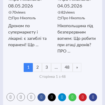
08.05.2026
04.05.2026
70
views
82
views
Про Нікополь
Про Нікополь
Дроном по
Нікопольщина під
супермаркету і
безперервним
лікарні: є загиблі та
вогнем: Що робити
поранені! Що ...
при атаці дронів?
ПРО ...
1
2
3
…
48
»
Сторінка 1 з 48