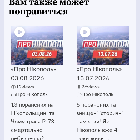
Вам также может
понравиться
«Про Нікополь»
«Про Нікополь»
03.08.2026
13.07.2026
12
views
26
views
Про Нікополь
Про Нікополь
13 поранених на
6 поранених та
Нікопольщині та
знищені історичні
Чому траса Р-73
пам'ятки! Як
смертельно
Нікополь вже 4
небезпечна?
роки живе ...