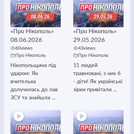
«Про Нікополь»
«Про Нікополь»
08.06.2026
29.05.2026
60
views
43
views
Про Нікополь
Про Нікополь
Нікопольщина під
11 людей
ударом: Як
травмовані, з них 6
вчителька
- діти! Як українські
долучилась до лав
зірки привітали ...
ЗСУ та знайшла ...