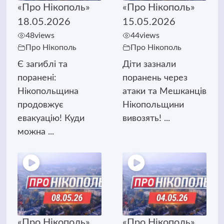
«Про Нікополь»
«Про Нікополь»
18.05.2026
15.05.2026
48
views
44
views
Про Нікополь
Про Нікополь
Є загиблі та
Діти зазнали
поранені:
поранень через
Нікопольщина
атаки та Мешканців
продовжує
Нікопольщини
евакуацію! Куди
вивозять! ...
можна ...
«Про Нікополь»
«Про Нікополь»