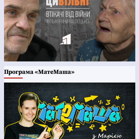
Програма «МатеМаша»