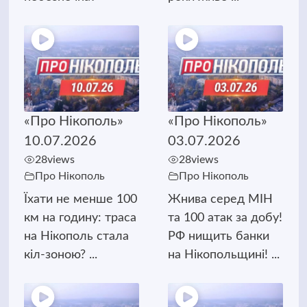
«Про Нікополь»
«Про Нікополь»
10.07.2026
03.07.2026
28
views
28
views
Про Нікополь
Про Нікополь
Їхати не менше 100
Жнива серед МІН
км на годину: траса
та 100 атак за добу!
на Нікополь стала
РФ нищить банки
кіл-зоною? ...
на Нікопольщині! ...