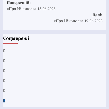
Post
Попередній:
navigation
«Про Нікополь» 15.06.2023
Далі:
«Про Нікополь» 19.06.2023
Соцмережі
Facebook
YouTube
Telegram
Instagram
Twitter
Google
News