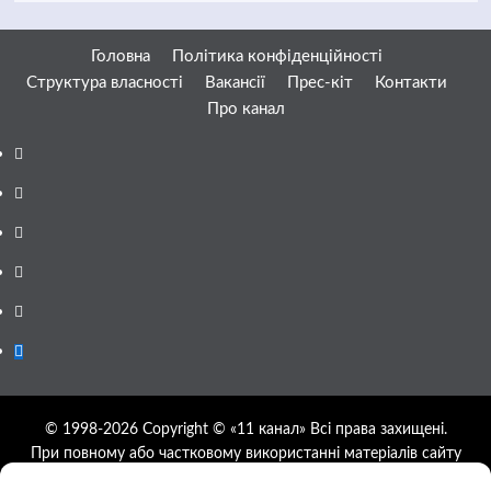
Головна
Політика конфіденційності
Структура власності
Вакансії
Прес-кіт
Контакти
Про канал
Facebook
YouTube
Telegram
Instagram
Twitter
Google
News
© 1998-2026 Copyright © «11 канал» Всі права захищені.
При повному або частковому використанні матеріалів сайту
11tv.dp.ua відкрите гіперпосилання на першоджерело