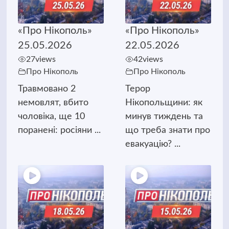
«Про Нікополь»
«Про Нікополь»
25.05.2026
22.05.2026
27
views
42
views
Про Нікополь
Про Нікополь
Травмовано 2
Терор
немовлят, вбито
Нікопольщини: як
чоловіка, ще 10
минув тиждень та
поранені: росіяни ...
що треба знати про
евакуацію? ...