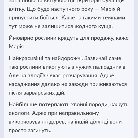
Запашною та квітучою ця територія була ще
влітку. Що буде наступного року — Марія й
припустити боїться. Каже: з такими темпами
тут може не залишитися жодного куща.
Ймовірно рослини крадуть для продажу, каже
Марія.
Найкрасивіші та найдорожчі. Зазвичай саме
такі рослини викопують з чужих палісадників.
Але на злодіїв чекає розчарування. Адже
насадження далеко не завжди приживаються
після варварських дій.
Найбільше потерпають хвойні породи, кажуть
екологи. Адже при неправильному
викорчовуванні дерев, на іншій ділянці вони
просто загинуть.