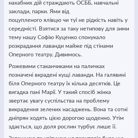
нахабних дій страждають ОСББ, навчальні
заклади, парки.
Ями від
поцупленого ялівцю чи туї не рідкість навіть у
середмісті. Взятися за таку нетипову для зими
тему нашу Софію Куценко спонукало
розкрадання лаванди майже під стінами
Оперного театру. Дивимось.
Рожевими стаканчиками на паличках
позначені вкрадені кущі лаванди. На галявині
біля Оперного театру їх кілька десятків. Це
вигадка пані Марії. У такий спосіб жінка
звертає увагу суспільства на проблему
викрадення зелених насаджень. Вона та сотні
дніпрян ходять цією дорогою щоденно. Утім
здається, що доля рослин турбує лише її.