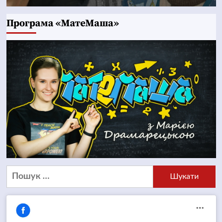
Програма «МатеМаша»
Пошук: