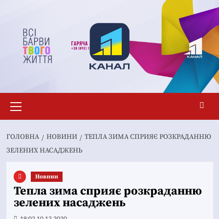
Перейти
до
вмісту
Основне
меню
ГОЛОВНА
НОВИНИ
ТЕПЛА ЗИМА СПРИЯЄ РОЗКРАДАННЮ
ЗЕЛЕНИХ НАСАДЖЕНЬ
Новини
Тепла зима сприяє розкраданню
зелених насаджень
19:02 10.12.2020