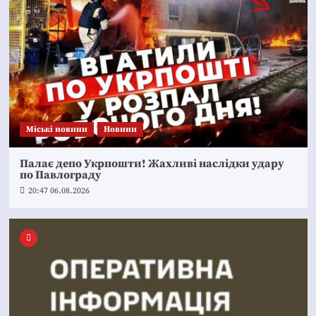
Mіські новини
Новини
Палає депо Укрпошти! Жахливі наслідки удару
по Павлограду
20:47 06.08.2026