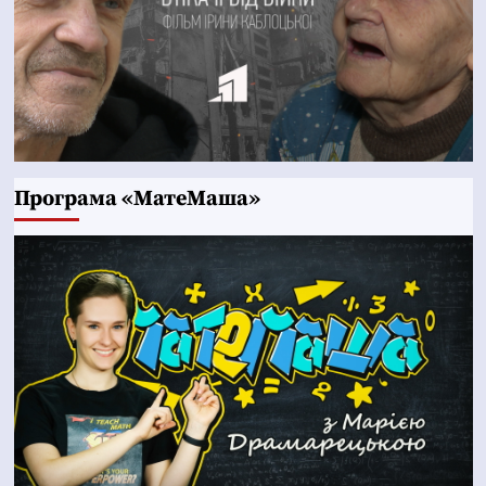
Програма «МатеМаша»