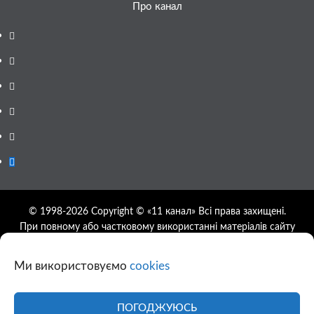
Про канал
Facebook
YouTube
Telegram
Instagram
Twitter
Google
News
© 1998-2026 Copyright © «11 канал» Всі права захищені.
При повному або частковому використанні матеріалів сайту
11tv.dp.ua відкрите гіперпосилання на першоджерело
обов'язкове, розташування гіперпосилання не нижче другого
Ми використовуємо
cookies
абзацу.
Використання фотографій та відео сайту 11tv.dp.ua
дозволяється за умови посилання на джерело та прямого
ПОГОДЖУЮСЬ