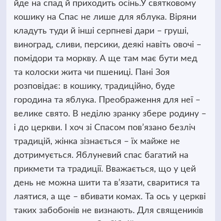
йде на спад й приходить осінь.У святковому
кошику на Спас не лише для яблука. Віряни
кладуть туди й інші серпневі дари – груші,
виноград, сливи, персики, деякі навіть овочі –
помідори та моркву. А ще там має бути мед
та колоски жита чи пшениці. Пані Зоя
розповідає: в кошику, традиційно, буде
городина та яблука. Преображення для неї –
велике свято. В неділю зранку збере родину –
і до церкви. І хоч зі Спасом пов’язано безліч
традицій, жінка зізнається – їх майже не
дотримується. Яблуневий спас багатий на
прикмети та традиції. Вважається, що у цей
день не можна шити та в’язати, сваритися та
лаятися, а ще – вбивати комах. Та ось у церкві
таких забобонів не визнають. Для священиків