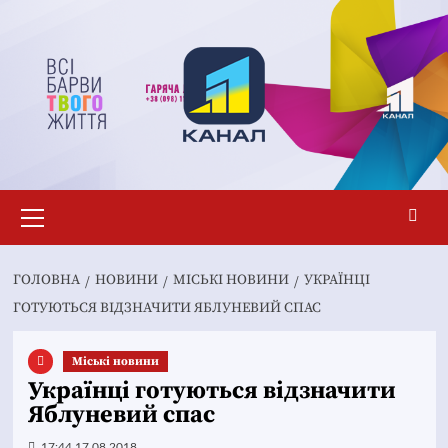
Перейти
до
вмісту
Основне
меню
ГОЛОВНА
НОВИНИ
MІСЬКІ НОВИНИ
УКРАЇНЦІ
ГОТУЮТЬСЯ ВІДЗНАЧИТИ ЯБЛУНЕВИЙ СПАС
Mіські новини
Українці готуються відзначити
Яблуневий спас
17:44 17.08.2018