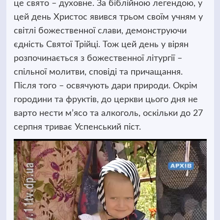
це свято – духовне. За біблійною легендою, у
цей день Христос явився трьом своїм учням у
світлі божественної слави, демонструючи
єдність Святої Трійці. Тож цей день у вірян
розпочинається з божественної літургії –
спільної молитви, сповіді та причащання.
Після того – освячують дари природи. Окрім
городини та фруктів, до церкви цього дня не
варто нести м’ясо та алкоголь, оскільки до 27
серпня триває Успенський піст.
Відеопрогравач