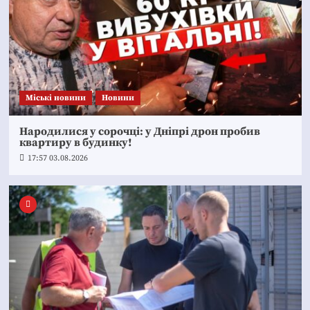
Mіські новини
Новини
Народилися у сорочці: у Дніпрі дрон пробив
квартиру в будинку!
17:57 03.08.2026