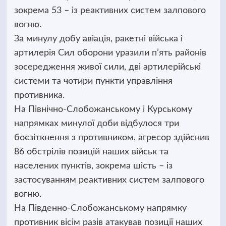
зокрема 53 – із реактивних систем залпового
вогню.
За минулу добу авіація, ракетні війська і
артилерія Сил оборони уразили п’ять районів
зосередження живої сили, дві артилерійські
системи та чотири пункти управління
противника.
На Північно-Слобожанському і Курському
напрямках минулої доби відбулося три
боєзіткнення з противником, агресор здійснив
86 обстрілів позицій наших військ та
населених пунктів, зокрема шість – із
застосуванням реактивних систем залпового
вогню.
На Південно-Слобожанському напрямку
противник вісім разів атакував позиції наших