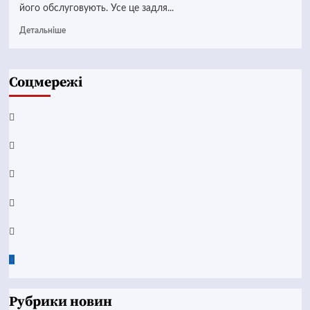
його обслуговують. Усе це задля...
Детальніше
Соцмережі
Facebook
YouTube
Telegram
Instagram
Twitter
Google
News
Рубрики новин