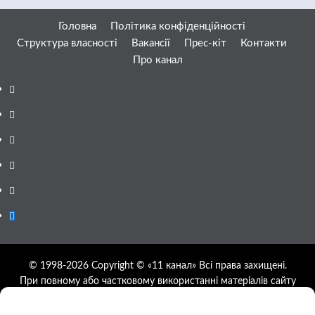
Головна
Політика конфіденційності
Структура власності
Вакансії
Прес-кіт
Контакти
Про канал
Facebook
YouTube
Telegram
Instagram
Twitter
Google
News
© 1998-2026 Copyright © «11 канал» Всі права захищені.
При повному або частковому використанні матеріалів сайту
11tv.dp.ua відкрите гіперпосилання на першоджерело
обов'язкове, розташування гіперпосилання не нижче другого