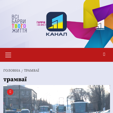
Перейти
до
вмісту
Основне
меню
ГОЛОВНА
ТРАМВАЇ
трамваї