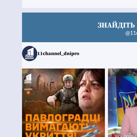
ЗНАЙДІТЬ 
@11c
11channel_dnipro