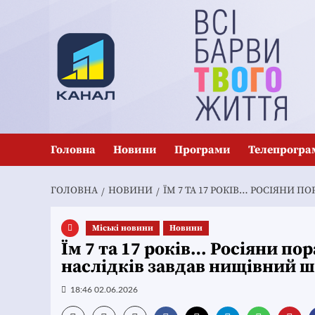
Перейти
до
вмісту
Головна
Новини
Програми
Телепрогра
ГОЛОВНА
НОВИНИ
ЇМ 7 ТА 17 РОКІВ… РОСІЯНИ П
Mіські новини
Новини
Їм 7 та 17 років… Росіяни пор
наслідків завдав нищівний 
18:46 02.06.2026