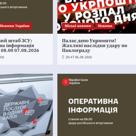
Новини України
Mіські новини
Новини
ний штаб ЗСУ:
Палає депо Укрпошти!
на інформація
Жахливі наслідки удару по
 08.00 07.08.2026
Павлограду
026
20:47 06.08.2026