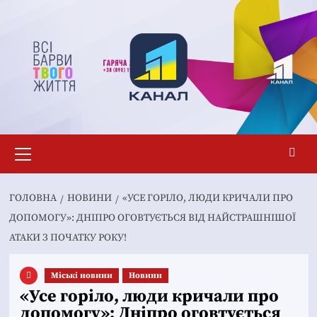
Перейти
до
вмісту
Основне
меню
ГОЛОВНА
НОВИНИ
«УСЕ ГОРІЛО, ЛЮДИ КРИЧАЛИ ПРО
ДОПОМОГУ»: ДНІПРО ОГОВТУЄТЬСЯ ВІД НАЙСТРАШНІШОЇ
АТАКИ З ПОЧАТКУ РОКУ!
Mіські новини
Новини
«Усе горіло, люди кричали про
допомогу»: Дніпро оговтується