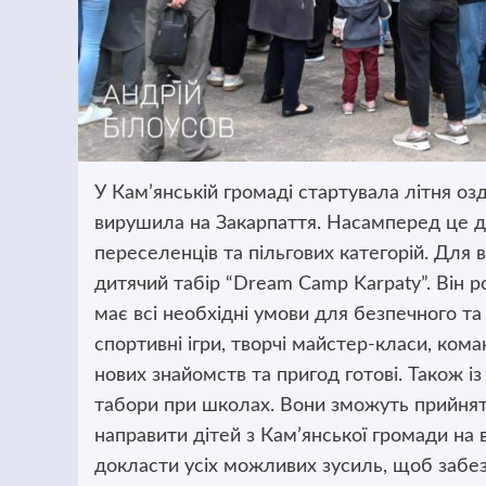
У Кам’янській громаді стартувала літня о
вирушила на Закарпаття. Насамперед це діт
переселенців та пільгових категорій. Для
дитячий табір “Dream Camp Karpaty”. Він р
має всі необхідні умови для безпечного та 
спортивні ігри, творчі майстер-класи, кома
нових знайомств та пригод готові. Також і
табори при школах. Вони зможуть прийняти
направити дітей з Кам’янської громади на
докласти усіх можливих зусиль, щоб забезп