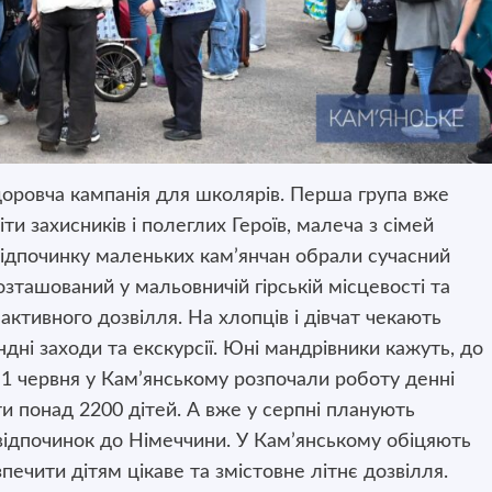
здоровча кампанія для школярів. Перша група вже
и захисників і полеглих Героїв, малеча з сімей
 відпочинку маленьких кам’янчан обрали сучасний
озташований у мальовничій гірській місцевості та
активного дозвілля. На хлопців і дівчат чекають
ндні заходи та екскурсії. Юні мандрівники кажуть, до
з 1 червня у Кам’янському розпочали роботу денні
 понад 2200 дітей. А вже у серпні планують
 відпочинок до Німеччини. У Кам’янському обіцяють
ечити дітям цікаве та змістовне літнє дозвілля.