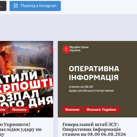
е…
Перехід в Instagram
ини
Новини
Новини
Новини України
по Укрпошти!
Генеральний штаб ЗСУ:
аслідки удару по
Оперативна інформація
ду
станом на 08.00 06.08.2026