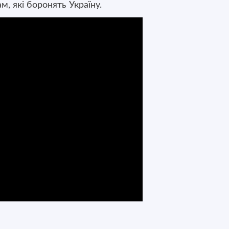
м, які боронять Україну.