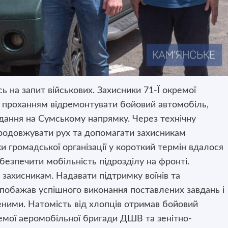
ь на запит військових. Захисники 71-Ї окремої
 проханням відремонтувати бойовий автомобіль,
дання на Сумському напрямку. Через технічну
родовжувати рух та допомагати захисникам
и громадської організації у короткий термін вдалося
безпечити мобільність підрозділу на фронті.
 захисникам. Надавати підтримку воїнів та
а побажав успішного виконання поставлених завдань і
ими. Натомість від хлопців отримав бойовий
емої аеромобільної бригади ДШВ та зенітно-