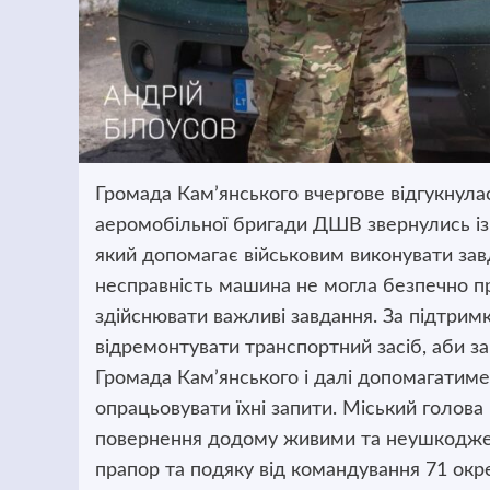
Громада Кам’янського вчергове відгукнулас
аеромобільної бригади ДШВ звернулись із
який допомагає військовим виконувати зав
несправність машина не могла безпечно п
здійснювати важливі завдання. За підтримк
відремонтувати транспортний засіб, аби за
Громада Кам’янського і далі допомагатиме
опрацьовувати їхні запити. Міський голов
повернення додому живими та неушкоджен
прапор та подяку від командування 71 окр