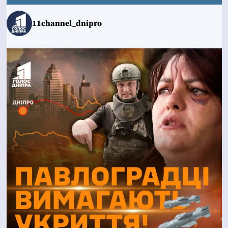
11channel_dnipro