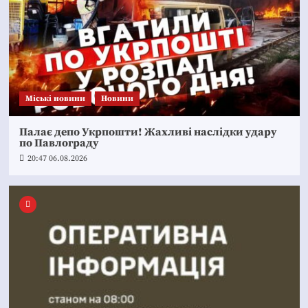
Mіські новини
Новини
Палає депо Укрпошти! Жахливі наслідки удару
по Павлограду
20:47 06.08.2026