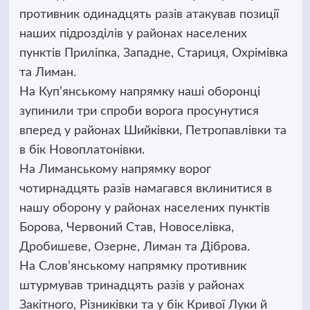
противник одинадцять разів атакував позиції
наших підрозділів у районах населених
пунктів Приліпка, Западне, Стариця, Охрімівка
та Лиман.
На Куп’янському напрямку наші оборонці
зупинили три спроби ворога просунутися
вперед у районах Шийківки, Петропавлівки та
в бік Новоплатонівки.
На Лиманському напрямку ворог
чотирнадцять разів намагався вклинитися в
нашу оборону у районах населених пунктів
Борова, Червоний Став, Новоселівка,
Дробишеве, Озерне, Лиман та Діброва.
На Слов’янському напрямку противник
штурмував тринадцять разів у районах
Закітного, Різниківки та у бік Кривої Луки й