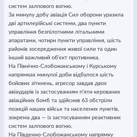
систем залпового вогню.
За минулу добу авіація Сил оборони уразила
дві артилерійські системи, два пункти
управління безпілотними літальними
апаратами, чотири пункти управління, шість
районів зосередження живої сили та один
інший важливий об’єкт противника.
На Північно-Слобожанському і Курському
напрямках минулої доби відбулося шість
бойових зіткнень, агресор завдав двох
авіаударів із застосуванням п’яти керованих
авіаційних бомб та здійснив 63 обстріли
позицій наших військ та населених пунктів,
зокрема два — із застосуванням реактивних
систем залпового вогню.
На Південно-Слобожанському напрямку