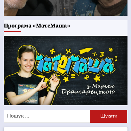
Програма «МатеМаша»
Пошук: