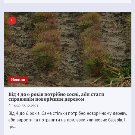
Новини
Від 4 до 6 років потрібно сосні, аби стати
справжнім новорічним деревом
18:39 22.12.2021
Від 4 до 6 років. Саме стільки потрібно новорічному дереву,
аби вирости та потрапити на прилавки ялинкових базарів. І
це...