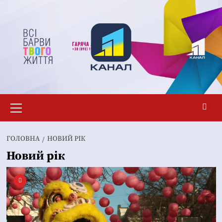
Перейти
до
вмісту
Основне
меню
ГОЛОВНА
НОВИЙ РІК
Новий рік