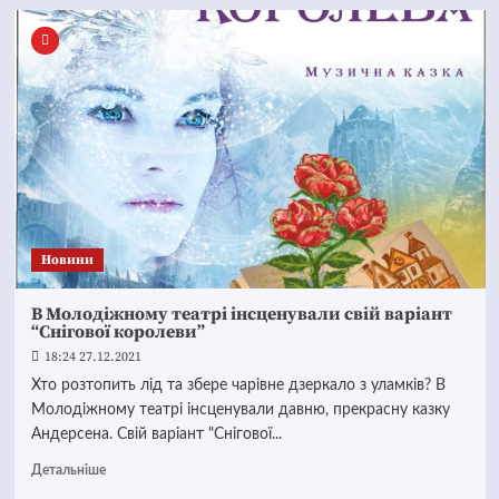
Новини
В Молодіжному театрі інсценували свій варіант
“Снігової королеви”
18:24 27.12.2021
Хто розтопить лід та збере чарівне дзеркало з уламків? В
Молодіжному театрі інсценували давню, прекрасну казку
Андерсена. Свій варіант "Снігової...
Детальніше