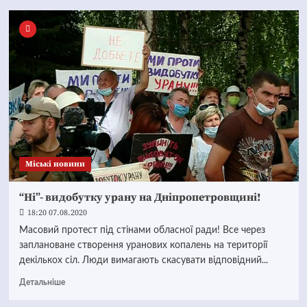
Mіські новини
“Ні”- видобутку урану на Дніпропетровщині!
18:20 07.08.2020
Масовий протест під стінами обласної ради! Все через
заплановане створення уранових копалень на території
декількох сіл. Люди вимагають скасувати відповідний...
Детальніше