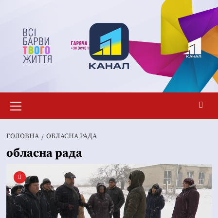
Перейти
до
вмісту
Основне
меню
ГОЛОВНА
ОБЛАСНА РАДА
обласна рада