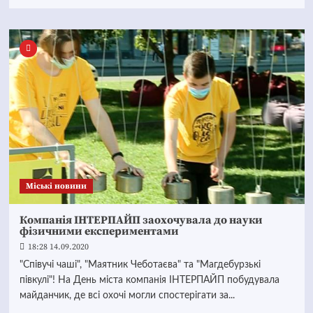
Mіські новини
Компанія ІНТЕРПАЙП заохочувала до науки
фізичними експериментами
18:28 14.09.2020
"Співучі чаші", "Маятник Чеботаєва" та "Магдебурзькі
півкулі"! На День міста компанія ІНТЕРПАЙП побудувала
майданчик, де всі охочі могли спостерігати за...