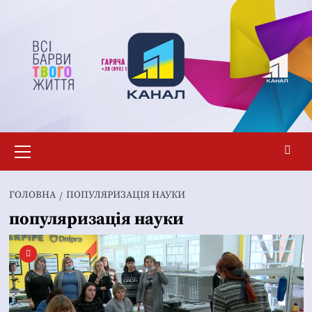
Перейти
до
вмісту
Основне
меню
ГОЛОВНА
ПОПУЛЯРИЗАЦІЯ НАУКИ
популяризація науки