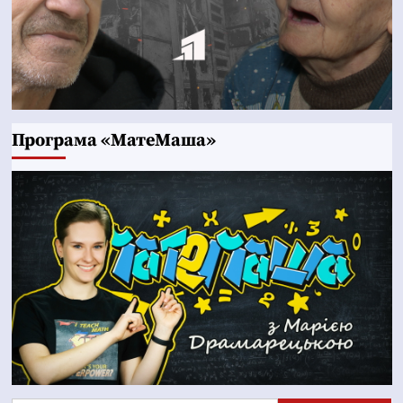
Програма «МатеМаша»