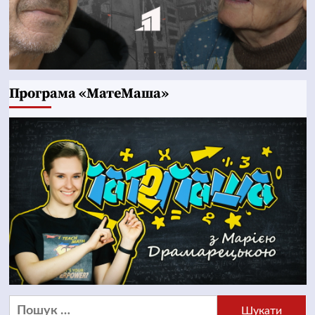
Програма «МатеМаша»
Пошук: