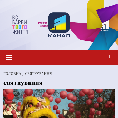
Перейти
до
вмісту
Основне
меню
ГОЛОВНА
СВЯТКУВАННЯ
святкування