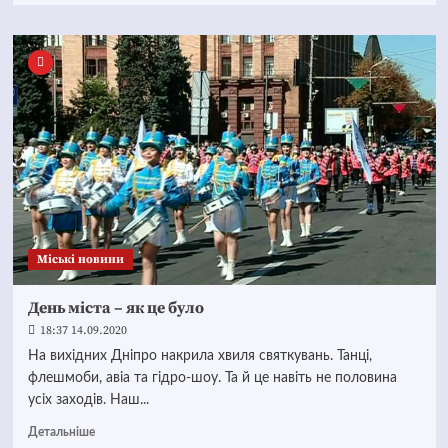
Mіські новини
День міста – як це було
18:37 14.09.2020
На вихідних Дніпро накрила хвиля святкувань. Танці,
флешмоби, авіа та гідро-шоу. Та й це навіть не половина
усіх заходів. Наш...
Детальніше