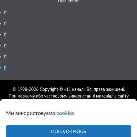
Про канал
Facebook
YouTube
Telegram
Instagram
Twitter
Google
News
© 1998-2026 Copyright © «11 канал» Всі права захищені.
При повному або частковому використанні матеріалів сайту
11tv.dp.ua відкрите гіперпосилання на першоджерело
обов'язкове, розташування гіперпосилання не нижче другого
Ми використовуємо
cookies
абзацу.
Використання фотографій та відео сайту 11tv.dp.ua
дозволяється за умови посилання на джерело та прямого
ПОГОДЖУЮСЬ
посилання на сайт.