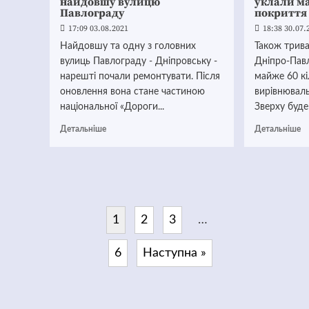
найдовшу вулицю
уклали ма
Павлограду
покриття
17:09 03.08.2021
18:38 30.07.
Найдовшу та одну з головних
Також трив
вулиць Павлограду - Дніпровську -
Дніпро-Пав
нарешті почали ремонтувати. Після
майже 60 кі
оновлення вона стане частиною
вирівнювал
національної «Дороги...
Зверху буде
Детальніше
Детальніше
1
2
3
…
6
Наступна »