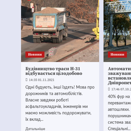
Новини
Новини
Будівництво траси Н-31
Автомати
відбувається цілодобово
зважуванн
встановл
14:35 01.11.2021
Дніпропе
Одні будують, інші їздять! Мова про
17:46 07.10.
дорожників та автомобілістів.
40% фур на 
Власне завдяки роботі
перевантаж
асфальтоукладачів, інженерів ми
автошляхи.
маємо можливість подорожувати,
порушникам
їх вклад...
система зва
Спеціальні...
Детальніше