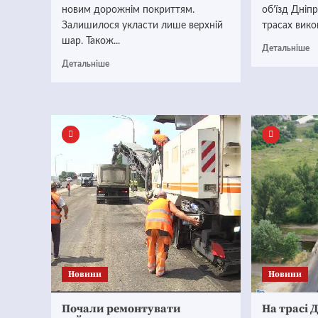
новим дорожнім покриттям.
об’їзд Дніп
Залишилося укласти лише верхній
трасах викон
шар. Також...
Детальніше
Детальніше
Новини
Новини
Почали ремонтувати
На трасі 