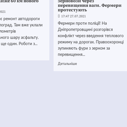
йже 60 км нового
зерновози через
перевищення ваги. Фермери
протестують
2021
17:47 27.07.2021
ає ремонт автодороги
Фермери проти поліції! На
лоград. Там вже уклали
Дніпропетровщині розгорівся
лометрів
конфлікт через введення теплового
ьного шару асфальту.
режиму на дорогах. Правоохоронці
 ще один. Роботи з...
зупиняють фури з зерном за
перевищення...
Детальніше