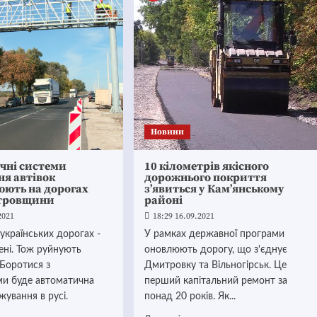
Новини
чні системи
10 кілометрів якісного
я автівок
дорожнього покриття
юють на дорогах
з’явиться у Кам’янському
тровщини
районі
2021
18:29 16.09.2021
українських дорогах -
У рамках державної програми
ені. Тож руйнують
оновлюють дорогу, що з'єднує
 Боротися з
Дмитровку та Вільногірськ. Це
и буде автоматична
перший капітальний ремонт за
жування в русі.
понад 20 років. Як...