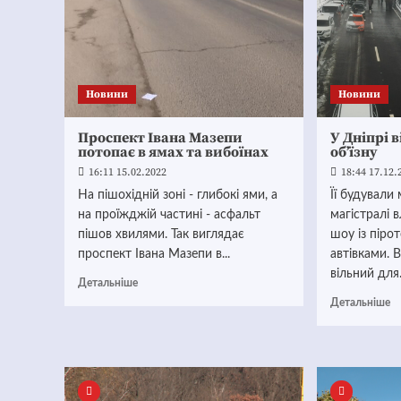
Новини
Новини
Проспект Івана Мазепи
У Дніпрі 
потопає в ямах та вибоїнах
об’їзну
16:11 15.02.2022
18:44 17.12.
На пішохідній зоні - глибокі ями, а
Її будували
на проїжджій частині - асфальт
магістралі
пішов хвилями. Так виглядає
шоу із піро
проспект Івана Мазепи в...
автівками. 
вільний для.
Детальніше
Детальніше