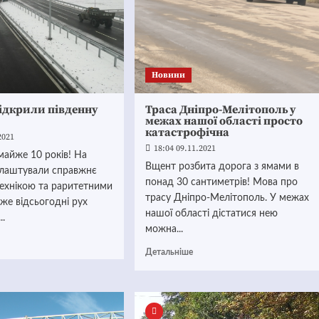
Новини
відкрили південну
Траса Дніпро-Мелітополь у
межах нашої області просто
катастрофічна
2021
18:04 09.11.2021
 майже 10 років! На
Вщент розбита дорога з ямами в
 влаштували справжнє
понад 30 сантиметрів! Мова про
технікою та раритетними
трасу Дніпро-Мелітополь. У межах
Вже відсьогодні рух
нашої області дістатися нею
..
можна...
Детальніше