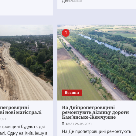
Детальніше
Новини
опетровщині
На Дніпропетровщині
ві нові магістралі
ремонтують ділянку дороги
Кам’янське-Жемчужне
2021
18:51 26.08.2021
етровщині будують дві
На Дніпропетровщині ремонтують
алі. Одну на Київ, іншу в