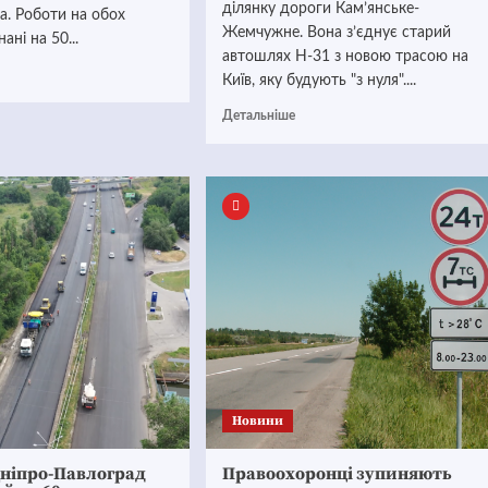
ділянку дороги Кам’янське-
ра. Роботи на обох
Жемчужне. Вона з’єднує старий
ані на 50...
автошлях Н-31 з новою трасою на
Київ, яку будують "з нуля"....
Детальніше
Новини
Дніпро-Павлоград
Правоохоронці зупиняють