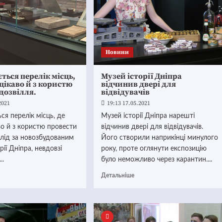
Новини
ься перелік місць,
Музей історії Дніпра
цікаво й з користю
відчинив двері для
дозвілля.
відвідувачів
2021
19:13 17.05.2021
я перелік місць, де
Музей історії Дніпра нарешті
о й з користю провести
відчинив двері для відвідувачів.
слід за новозбудованим
Його створили наприкінці минулого
рії Дніпра, невдовзі
року, проте оглянути експозицію
..
було неможливо через карантин....
Детальніше