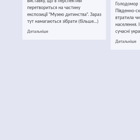
виставку, що в перспективі
Голодомор 1
перетвориться на частину
Південно-сх
експозиції "Музею дитинства". Зараз
втратила чи
тут намагаються зібрати (більше…)
населення. 
сучасні украї
Детальніше
Детальніше