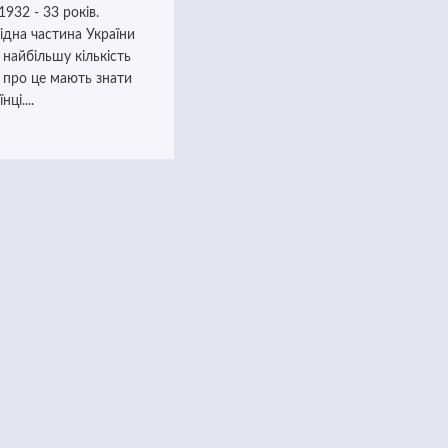
932 - 33 років.
ідна частина України
 найбільшу кількість
І про це мають знати
нці....