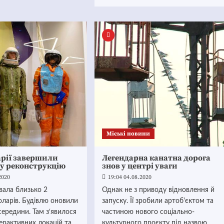
Mіські новини
арії завершили
Легендарна канатна дорога
ну реконструкцію
знов у центрі уваги
2020
19:04 04.08.2020
вала близько 2
Однак не з приводу відновлення й
оларів. Будівлю оновили
запуску. Її зробили артоб'єктом та
зсередини. Там з‘явилося
частиною нового соціально-
терактивних локацій та
культурного проєкту під назвою