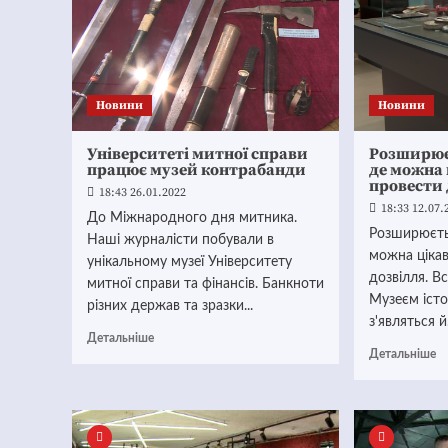
Новини
Новини
Університеті митної справи
Розширюєт
працює музей контрабанди
де можна 
провести 
18:43 26.01.2022
18:33 12.07.
До Міжнародного дня митника.
Розширюєтьс
Наші журналісти побували в
можна цікав
унікальному музеї Університету
дозвілля. В
митної справи та фінансів. Банкноти
Музеєм істо
різних держав та зразки...
з'являться й.
Детальніше
Детальніше