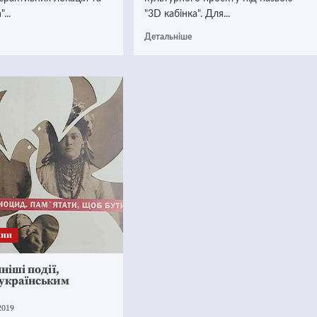
...
"3D кабінка". Для...
Детальніше
ини
ніші події,
 українським
2019