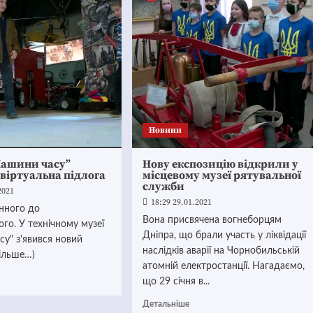
Новини
Машини часу”
Нову експозицію відкрили у
 віртуальна підлога
місцевому музеї рятувальної
служби
2021
18:29 29.01.2021
инного до
Вона присвячена вогнеборцям
ого. У технічному музеї
Дніпра, що брали участь у ліквідації
у" з'явився новий
наслідків аварії на Чорнобильській
більше…)
атомній електростанції. Нагадаємо,
що 29 січня в...
Детальніше