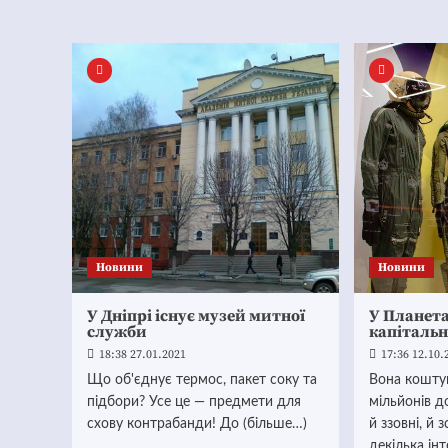
Новини
Новини
У Дніпрі існує музей митної
У Планет
служби
капіталь
18:38 27.01.2021
17:36 12.10.
Що об'єднує термос, пакет соку та
Вона кошту
підбори? Усе це — предмети для
мільйонів д
схову контрабанди! До (більше…)
й ззовні, й 
декілька ін