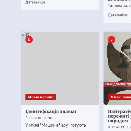
Детальніше
"зоряна зала"
Детальніше
Mіські новини
Mіські нов
Ідентифікація ляльки
Найтрагіч
пережиті
18:58 01.06.2020
народом
У музеї "Машини Часу" готують
17:49 13.11.