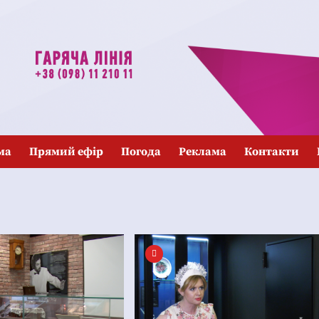
ма
Прямий ефір
Погода
Реклама
Контакти