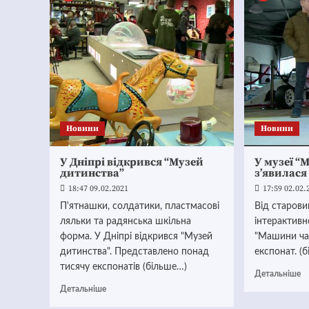
Новини
Новини
У Дніпрі відкрився “Музей
У музеї “
дитинства”
з’явилася
18:47 09.02.2021
17:59 02.02.
П'ятнашки, солдатики, пластмасові
Від старов
ляльки та радянська шкільна
інтерактивн
форма. У Дніпрі відкрився "Музей
"Машини час
дитинства". Представлено понад
експонат. (
тисячу експонатів (більше…)
Детальніше
Детальніше