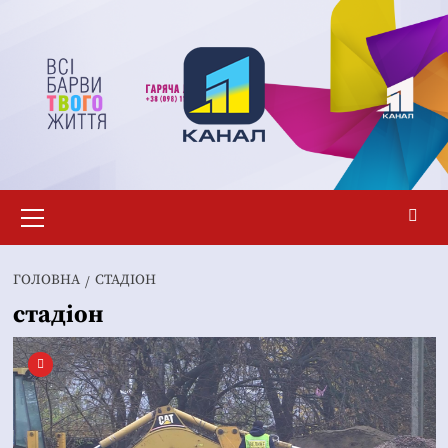
Перейти
до
вмісту
Основне
меню
ГОЛОВНА
СТАДІОН
стадіон