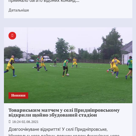
приймало багато відомих команд....
Детальніше
Новини
Товариським матчем у селі Придніпровському
відкрили щойно збудований стадіон
18:24 02.08.2021
Довгоочікуване відкриття! У селі Придніпровське,