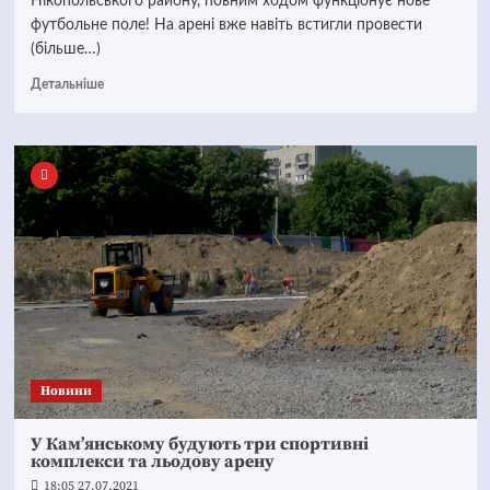
Нікопольського району, повним ходом функціонує нове
футбольне поле! На арені вже навіть встигли провести
(більше…)
Детальніше
Новини
У Кам’янському будують три спортивні
комплекси та льодову арену
18:05 27.07.2021