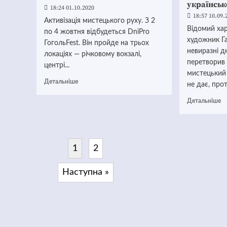
українськ
18:24 01.10.2020
18:57 10.09.
Активізація мистецького руху. З 2
Відомий хар
по 4 жовтня відбудеться DniPro
художник Г
ГогольFest. Він пройде на трьох
невиразні д
локаціях — річковому вокзалі,
перетворив
центрі...
мистецький 
Детальніше
не дає, прот
Детальніше
1
2
Наступна »