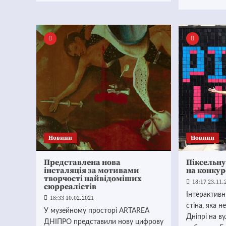
Новини
Новини
Представлена нова
Піксельну
інсталяція за мотивами
на конкур
творчості найвідоміших
18:17 23.11.
сюрреалістів
Інтерактивн
18:33 10.02.2021
стіна, яка 
У музейному просторі ARTAREA
Дніпрі на в
ДНІПРО представили нову цифрову