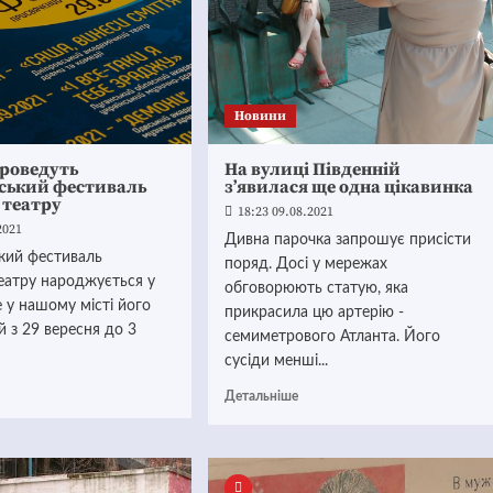
Новини
проведуть
На вулиці Південній
нський фестиваль
з’явилася ще одна цікавинка
 театру
18:23 09.08.2021
2021
Дивна парочка запрошує присісти
ький фестиваль
поряд. Досі у мережах
еатру народжується у
обговорюють статую, яка
е у нашому місті його
прикрасила цю артерію -
 з 29 вересня до 3
семиметрового Атланта. Його
сусіди менші...
Детальніше