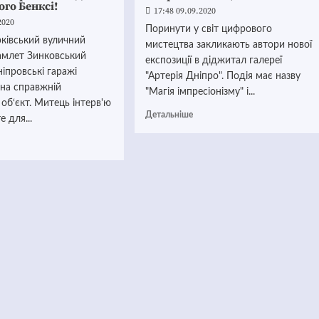
ого Бенксі!
17:48 09.09.2020
2020
Поринути у світ цифрового
ківський вуличний
мистецтва закликають автори нової
амлет Зинковський
експозиції в діджитал галереї
ніпровські гаражі
"Артерія Дніпро". Подія має назву
 на справжній
"Магія імпресіонізму" і...
об‘єкт. Митець інтерв'ю
Детальніше
е для...