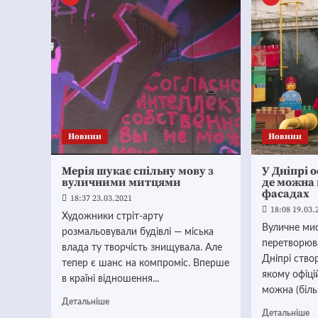
Новини
Новини
Мерія шукає спільну мову з
У Дніпрі 
вуличними митцями
де можна
фасадах
18:37 23.03.2021
18:08 19.03.
Художники стріт-арту
Вуличне ми
розмальовували будівлі — міська
перетворюва
влада ту творчість знищувала. Але
Дніпрі ств
тепер є шанс на компроміс. Вперше
якому офіці
в країні відношення...
можна (біл
Детальніше
Детальніше