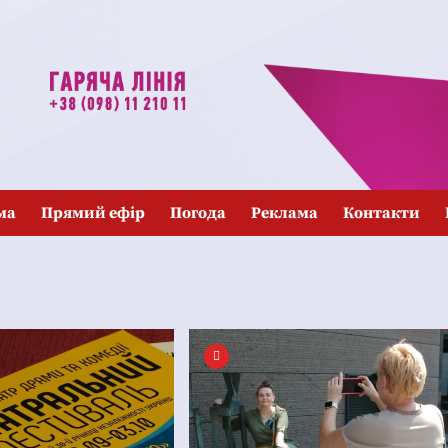
ма
Прямий ефір
Погода
Реклама
Контакти