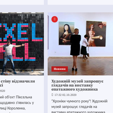
Новини
 стіну відзначили
Художній музей запрошує
сі
глядачів на виставку
епатажного художника
2020
17:32 02.10.2020
ий об'єкт Піксельна
"Хроніки чумного року"! Художній
нещодавно з'явилась у
музей запрошує глядачів на
улиці Короленка,
виставку епатажного художника