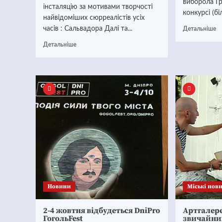
виборола Г
інсталяцію за мотивами творчості
конкурсі (б
найвідоміших сюрреалістів усіх
часів : Сальвадора Далі та...
Детальніше
Детальніше
Новини
Mіські нов
2-4 жовтня відбудеться DniPro
Артгалере
ГогольFest
звичайних