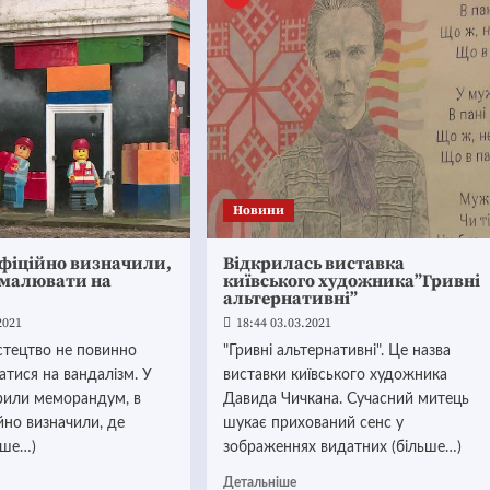
Новини
офіційно визначили,
Відкрилась виставка
 малювати на
київського художника”Гривні
альтернативні”
2021
18:44 03.03.2021
стецтво не повинно
"Гривні альтернативні". Це назва
тися на вандалізм. У
виставки київського художника
орили меморандум, в
Давида Чичкана. Сучасний митець
йно визначили, де
шукає прихований сенс у
ьше…)
зображеннях видатних (більше…)
Детальніше