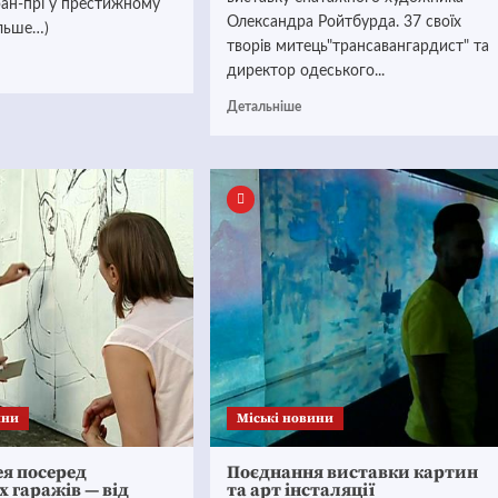
ран-прі у престижному
Олександра Ройтбурда. 37 своїх
ільше…)
творів митець"трансавангардист" та
директор одеського...
Детальніше
ини
Mіські новини
я посеред
Поєднання виставки картин
 гаражів — від
та арт інсталяції