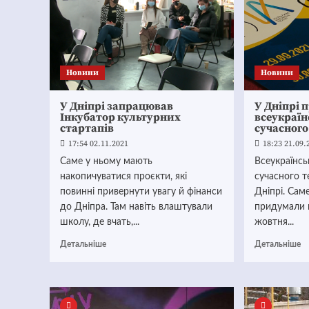
Новини
Новини
У Дніпрі запрацював
У Дніпрі 
Інкубатор культурних
всеукраї
стартапів
сучасного
17:54 02.11.2021
18:23 21.09.
Саме у ньому мають
Всеукраїнс
накопичуватися проєкти, які
сучасного т
повинні привернути увагу й фінанси
Дніпрі. Сам
до Дніпра. Там навіть влаштували
придумали й
школу, де вчать,...
жовтня...
Детальніше
Детальніше