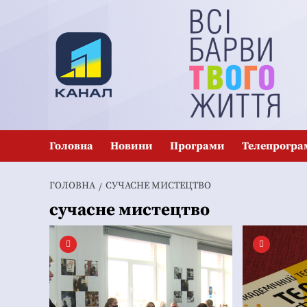
Перейти
до
вмісту
Головна
Новини
Програми
Телепрогра
ГОЛОВНА
СУЧАСНЕ МИСТЕЦТВО
сучасне мистецтво